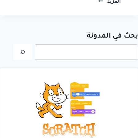
المزيد
نبدأ
بتعليم
البرمجة
للأطفال
بحث في المدونة
1
من
لبحث
2